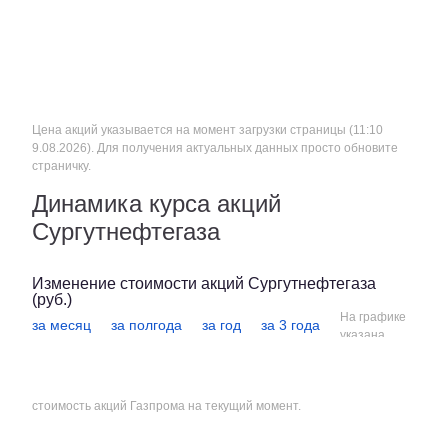
Название компании
Цена за одну акцию, руб.
Сургутнефтегаз
Цена акций указывается на момент загрузки страницы (11:10
9.08.2026). Для получения актуальных данных просто обновите
страничку.
Динамика курса акций
Сургутнефтегаза
Изменение стоимости акций Сургутнефтегаза
(руб.)
На графике
за месяц
за полгода
за год
за 3 года
указана
стоимость акций Газпрома на текущий момент.